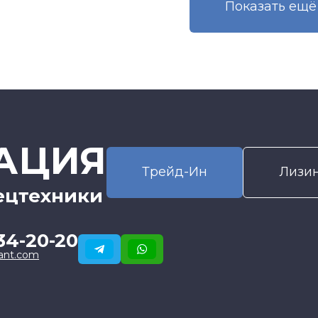
Показать eщё
АЦИЯ
Трейд-Ин
Лизи
ецтехники
34-20-20
ant.com