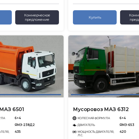
Коммерческое
Комм
Купить
предложение
пред
МАЗ 6501
Мусоровоз МАЗ 6312
6×4
6×4
УЛА
КОЛЕСНАЯ ФОРМУЛА
ЯМЗ-238Д2
ЯМЗ-653
ДВИГАТЕЛЬ
435
420
ТЕЛЯ,
МОЩНОСТЬ ДВИГАТЕЛЯ,
Л.С.