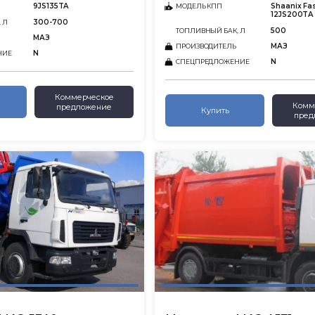
9JS135TA
Shaanix Fa
МОДЕЛЬ КПП
12JS200TA
300-700
 Л
500
ТОПЛИВНЫЙ БАК, Л
МАЗ
МАЗ
ПРОИЗВОДИТЕЛЬ
N
НИЕ
N
СПЕЦПРЕДЛОЖЕНИЕ
Коммерческое
Комм
предложение
Купить
пред