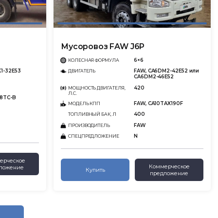
Мусоровоз FAW J6P
6×6
КОЛЕСНАЯ ФОРМУЛА
1-32E53
FAW, CA6DM2-42E52 или
ДВИГАТЕЛЬ
CA6DM2-46E52
420
МОЩНОСТЬ ДВИГАТЕЛЯ,
Л.С.
18TC-B
FAW, CA10TAX190F
МОДЕЛЬ КПП
400
ТОПЛИВНЫЙ БАК, Л
FAW
ПРОИЗВОДИТЕЛЬ
N
СПЕЦПРЕДЛОЖЕНИЕ
ерческое
Коммерческое
ложение
Купить
предложение