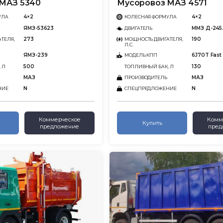
МАЗ 5340
Мусоровоз МАЗ 4571
4×2
4×2
УЛА
КОЛЕСНАЯ ФОРМУЛА
ЯМЗ-53623
ММЗ Д-245
ДВИГАТЕЛЬ
273
190
ТЕЛЯ,
МОЩНОСТЬ ДВИГАТЕЛЯ,
Л.С.
ЯМЗ-239
6J70T Fast
МОДЕЛЬ КПП
500
130
 Л
ТОПЛИВНЫЙ БАК, Л
МАЗ
МАЗ
ПРОИЗВОДИТЕЛЬ
N
N
НИЕ
СПЕЦПРЕДЛОЖЕНИЕ
Коммерческое
Комм
Купить
предложение
пред