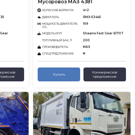
Мусоровоз МАЗ 4381
4×2
КОЛЕСНАЯ ФОРМУЛА
.35
ЯМЗ-53445
ДВИГАТЕЛЬ
169
МОЩНОСТЬ ДВИГАТЕЛЯ,
Л.С.
 Gear
Shaanix Fast Gear 6J70T
МОДЕЛЬ КПП
200
ТОПЛИВНЫЙ БАК, Л
МАЗ
ПРОИЗВОДИТЕЛЬ
N
СПЕЦПРЕДЛОЖЕНИЕ
ерческое
Коммерческое
Купить
ложение
предложение