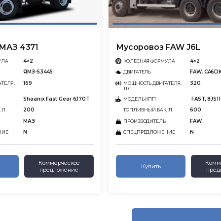
МАЗ 4371
Мусоровоз FAW J6L
4×2
4×2
УЛА
КОЛЕСНАЯ ФОРМУЛА
ЯМЗ-53445
FAW, CA6DK
ДВИГАТЕЛЬ
169
320
ТЕЛЯ,
МОЩНОСТЬ ДВИГАТЕЛЯ,
Л.С.
Shaanix Fast Gear 6J70T
FAST, 8JS1
МОДЕЛЬ КПП
200
600
 Л
ТОПЛИВНЫЙ БАК, Л
МАЗ
FAW
ПРОИЗВОДИТЕЛЬ
N
N
НИЕ
СПЕЦПРЕДЛОЖЕНИЕ
Коммерческое
Комм
Купить
предложение
пред