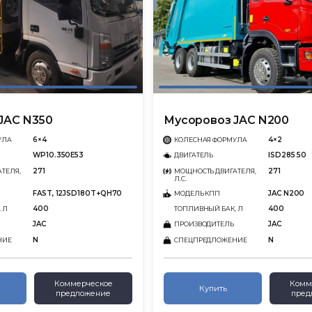
JAC N350
Мусоровоз JAC N200
6×4
4×2
УЛА
КОЛЕСНАЯ ФОРМУЛА
WP10.350E53
ISD285 50
ДВИГАТЕЛЬ
271
271
ТЕЛЯ,
МОЩНОСТЬ ДВИГАТЕЛЯ,
Л.С.
FAST, 12JSD180T+QH70
JAC N200
МОДЕЛЬ КПП
400
400
 Л
ТОПЛИВНЫЙ БАК, Л
JAC
JAC
ПРОИЗВОДИТЕЛЬ
N
N
НИЕ
СПЕЦПРЕДЛОЖЕНИЕ
Коммерческое
Комм
Купить
предложение
пред