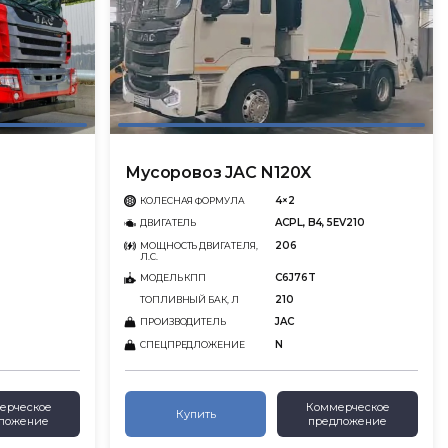
Мусоровоз JAC N120X
4×2
КОЛЕСНАЯ ФОРМУЛА
ACPL, B4, 5EV210
ДВИГАТЕЛЬ
206
МОЩНОСТЬ ДВИГАТЕЛЯ,
Л.С.
C6J76T
МОДЕЛЬ КПП
210
ТОПЛИВНЫЙ БАК, Л
JAC
ПРОИЗВОДИТЕЛЬ
N
СПЕЦПРЕДЛОЖЕНИЕ
ерческое
Коммерческое
Купить
ложение
предложение