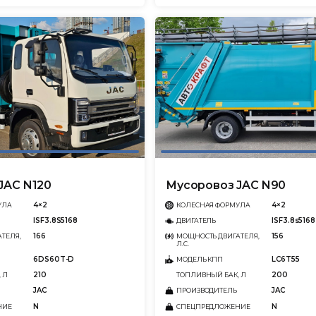
JAC N120
Мусоровоз JAC N90
4×2
4×2
УЛА
КОЛЕСНАЯ ФОРМУЛА
ISF3.8S5168
ISF3.8s5168
ДВИГАТЕЛЬ
166
156
ТЕЛЯ,
МОЩНОСТЬ ДВИГАТЕЛЯ,
Л.С.
6DS60T-D
LC6T55
МОДЕЛЬ КПП
210
200
 Л
ТОПЛИВНЫЙ БАК, Л
JAC
JAC
ПРОИЗВОДИТЕЛЬ
N
N
НИЕ
СПЕЦПРЕДЛОЖЕНИЕ