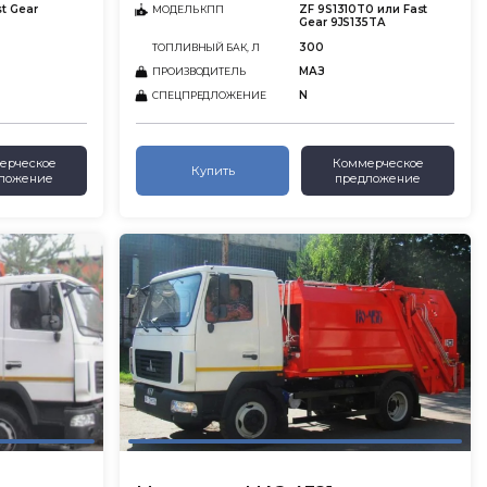
st Gear
ZF 9S1310T0 или Fast
МОДЕЛЬ КПП
Gear 9JS135TA
300
ТОПЛИВНЫЙ БАК, Л
МАЗ
ПРОИЗВОДИТЕЛЬ
N
СПЕЦПРЕДЛОЖЕНИЕ
ерческое
Коммерческое
Купить
ложение
предложение