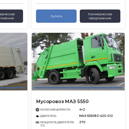
ерческое
Коммерческое
Купить
ложение
предложение
Мусоровоз МАЗ 5550
4×2
КОЛЕСНАЯ ФОРМУЛА
МАЗ-5550В3-420-012
ДВИГАТЕЛЬ
270
МОЩНОСТЬ ДВИГАТЕЛЯ,
Л.С.