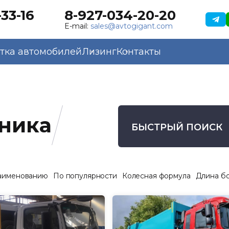
33-16
8-927-034-20-20
E-mail:
sales@avtogigant.com
тка автомобилей
Лизинг
Контакты
ника
БЫСТРЫЙ ПОИСК
аименованию
По популярности
Колесная формула
Длина б