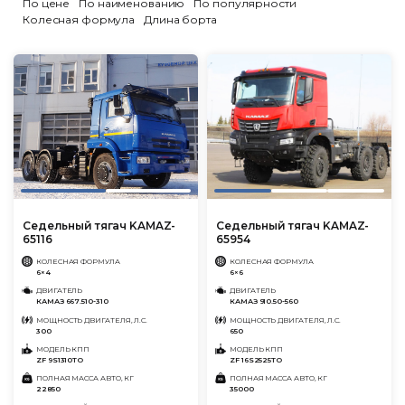
По цене
По наименованию
По популярности
Колесная формула
Длина борта
Седельный тягач KAMAZ-
Седельный тягач KAMAZ-
65116
65954
КОЛЕСНАЯ ФОРМУЛА
КОЛЕСНАЯ ФОРМУЛА
6×4
6×6
ДВИГАТЕЛЬ
ДВИГАТЕЛЬ
КАМАЗ 667.510-310
КАМАЗ 910.50-560
МОЩНОСТЬ ДВИГАТЕЛЯ, Л.С.
МОЩНОСТЬ ДВИГАТЕЛЯ, Л.С.
300
650
МОДЕЛЬ КПП
МОДЕЛЬ КПП
ZF 9S1310TO
ZF 16S2525TO
ПОЛНАЯ МАССА АВТО, КГ
ПОЛНАЯ МАССА АВТО, КГ
22850
35000