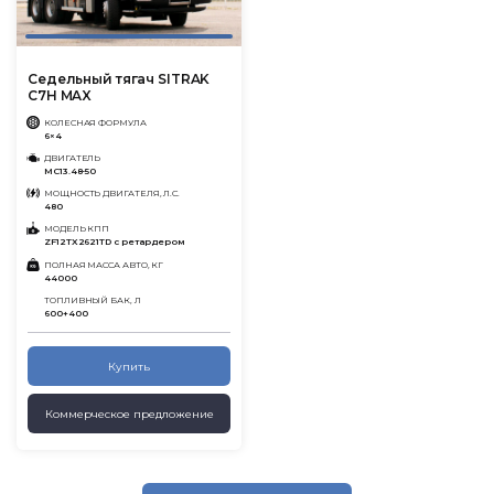
Седельный тягач SITRAK
C7H MAX
КОЛЕСНАЯ ФОРМУЛА
6×4
ДВИГАТЕЛЬ
MC13.48-50
МОЩНОСТЬ ДВИГАТЕЛЯ, Л.С.
480
МОДЕЛЬ КПП
ZF12TX2621TD с ретардером
ПОЛНАЯ МАССА АВТО, КГ
44000
ТОПЛИВНЫЙ БАК, Л
600+400
Купить
Коммерческое предложение