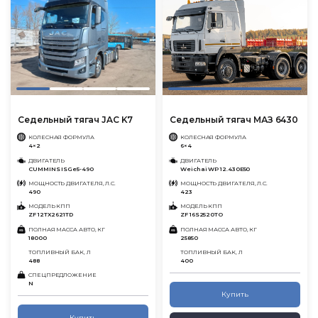
Седельный тягач JAC K7
Седельный тягач МАЗ 6430
КОЛЕСНАЯ ФОРМУЛА
КОЛЕСНАЯ ФОРМУЛА
4×2
6×4
ДВИГАТЕЛЬ
ДВИГАТЕЛЬ
CUMMINS ISGe5-490
Weichai WP 12.430E50
МОЩНОСТЬ ДВИГАТЕЛЯ, Л.С.
МОЩНОСТЬ ДВИГАТЕЛЯ, Л.С.
490
423
МОДЕЛЬ КПП
МОДЕЛЬ КПП
ZF 12TX2621TD
ZF 16S2520TO
ПОЛНАЯ МАССА АВТО, КГ
ПОЛНАЯ МАССА АВТО, КГ
18000
25850
ТОПЛИВНЫЙ БАК, Л
ТОПЛИВНЫЙ БАК, Л
488
400
СПЕЦПРЕДЛОЖЕНИЕ
N
Купить
Купить