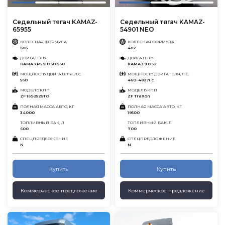
Седельный тягач KAMAZ-
Седельный тягач KAMAZ-
65955
54901 NEO
КОЛЕСНАЯ ФОРМУЛА
КОЛЕСНАЯ ФОРМУЛА
6×6
4×2
ДВИГАТЕЛЬ
ДВИГАТЕЛЬ
КАМАЗ Р6 910.50-560
КАМАЗ 910.52
МОЩНОСТЬ ДВИГАТЕЛЯ, Л.С.
МОЩНОСТЬ ДВИГАТЕЛЯ, Л.С.
560
460–482 л.с.
МОДЕЛЬ КПП
МОДЕЛЬ КПП
ZF 16S2525TO
ZF TraXon
ПОЛНАЯ МАССА АВТО, КГ
ПОЛНАЯ МАССА АВТО, КГ
34000
19500
ТОПЛИВНЫЙ БАК, Л
ТОПЛИВНЫЙ БАК, Л
600
700
СПЕЦПРЕДЛОЖЕНИЕ
СПЕЦПРЕДЛОЖЕНИЕ
N
N
Купить
Купить
Коммерческое предложение
Коммерческое предложение