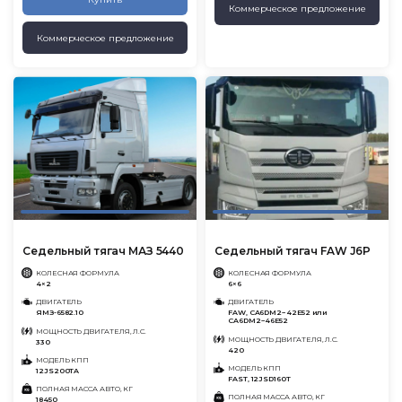
Коммерческое предложение
Коммерческое предложение
Седельный тягач МАЗ 5440
Седельный тягач FAW J6P
КОЛЕСНАЯ ФОРМУЛА
КОЛЕСНАЯ ФОРМУЛА
4×2
6×6
ДВИГАТЕЛЬ
ДВИГАТЕЛЬ
ЯМЗ-6582.10
FAW, CA6DM2−42E52 или
CA6DM2−46E52
МОЩНОСТЬ ДВИГАТЕЛЯ, Л.С.
МОЩНОСТЬ ДВИГАТЕЛЯ, Л.С.
330
420
МОДЕЛЬ КПП
МОДЕЛЬ КПП
12JS200TA
FAST, 12JSD160T
ПОЛНАЯ МАССА АВТО, КГ
ПОЛНАЯ МАССА АВТО, КГ
18450