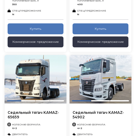
ТОПЛИВНЫЙ БАК, Л
ТОПЛИВНЫЙ БАК, Л
350
400
СПЕЦПРЕДЛОЖЕНИЕ
СПЕЦПРЕДЛОЖЕНИЕ
N
N
Купить
Купить
Коммерческое предложение
Коммерческое предложение
Седельный тягач KAMAZ-
Седельный тягач KAMAZ-
65659
54902
КОЛЕСНАЯ ФОРМУЛА
КОЛЕСНАЯ ФОРМУЛА
6×2
4×2
ДВИГАТЕЛЬ
ДВИГАТЕЛЬ