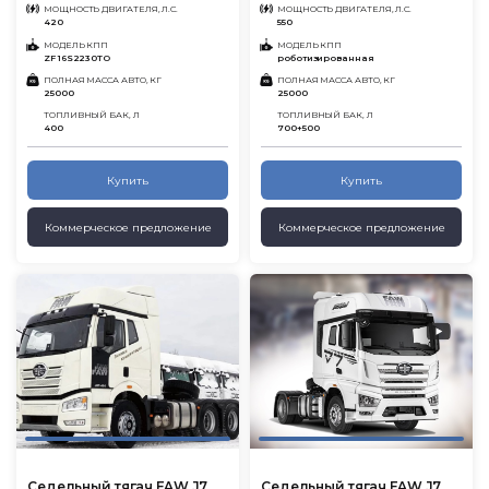
МОЩНОСТЬ ДВИГАТЕЛЯ, Л.С.
МОЩНОСТЬ ДВИГАТЕЛЯ, Л.С.
420
550
МОДЕЛЬ КПП
МОДЕЛЬ КПП
ZF 16S2230TO
роботизированная
ПОЛНАЯ МАССА АВТО, КГ
ПОЛНАЯ МАССА АВТО, КГ
25000
25000
ТОПЛИВНЫЙ БАК, Л
ТОПЛИВНЫЙ БАК, Л
400
700+500
Купить
Купить
Коммерческое предложение
Коммерческое предложение
Седельный тягач FAW J7
Седельный тягач FAW J7