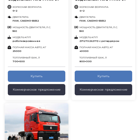
КОЛЕСНАЯ ФОРМУЛА
КОЛЕСНАЯ ФОРМУЛА
6×2
4×2
ДВИГАТЕЛЬ
ДВИГАТЕЛЬ
FAW, CA6DM3-55E52
FAW, CA6DM3-55E52
МОЩНОСТЬ ДВИГАТЕЛЯ, Л.С.
МОЩНОСТЬ ДВИГАТЕЛЯ, Л.С.
550
550
МОДЕЛЬ КПП
МОДЕЛЬ КПП
роботизированная
ZF12TX2621TD с ретардером
ПОЛНАЯ МАССА АВТО, КГ
ПОЛНАЯ МАССА АВТО, КГ
25000
43000
ТОПЛИВНЫЙ БАК, Л
ТОПЛИВНЫЙ БАК, Л
700+500
800+300
Купить
Купить
Коммерческое предложение
Коммерческое предложение