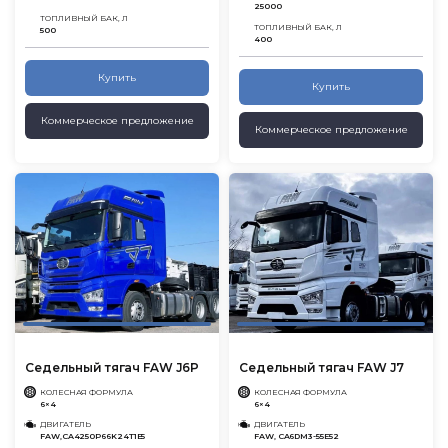
25000
ТОПЛИВНЫЙ БАК, Л
ТОПЛИВНЫЙ БАК, Л
500
400
Купить
Купить
Коммерческое предложение
Коммерческое предложение
Седельный тягач FAW J6P
Седельный тягач FAW J7
КОЛЕСНАЯ ФОРМУЛА
КОЛЕСНАЯ ФОРМУЛА
6×4
6×4
ДВИГАТЕЛЬ
ДВИГАТЕЛЬ
FAW,CA4250P66K24T1E5
FAW, CA6DM3-55E52