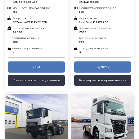
KAMAZ-910.52-460
KAMAZ-689.510
МОЩНОСТЬ ДВИГАТЕЛЯ, Л.С.
МОЩНОСТЬ ДВИГАТЕЛЯ, Л.С.
450
390
МОДЕЛЬ КПП
МОДЕЛЬ КПП
ZF Traxon/ZF 12TX2210TD
Fast Gear F12JZ22DD
ПОЛНАЯ МАССА АВТО, КГ
ПОЛНАЯ МАССА АВТО, КГ
26 000
19500
ТОПЛИВНЫЙ БАК, Л
ТОПЛИВНЫЙ БАК, Л
600
700
СПЕЦПРЕДЛОЖЕНИЕ
СПЕЦПРЕДЛОЖЕНИЕ
N
N
Купить
Купить
Коммерческое предложение
Коммерческое предложение