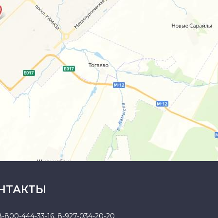
НТАКТЫ
8-800-444-33-16
,
8-927-034-20-20