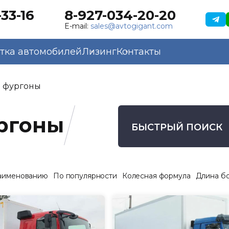
33-16
8-927-034-20-20
E-mail:
sales@avtogigant.com
тка автомобилей
Лизинг
Контакты
 фургоны
ргоны
БЫСТРЫЙ ПОИСК
аименованию
По популярности
Колесная формула
Длина б