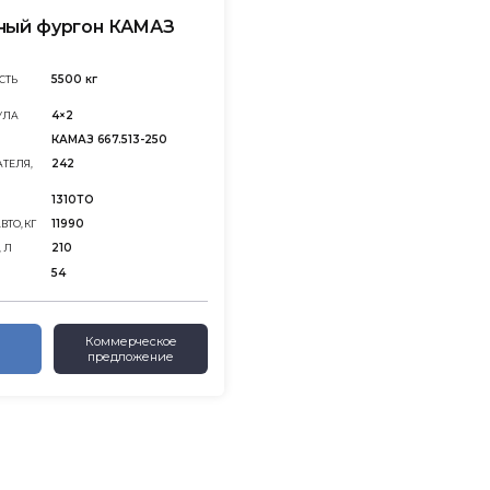
ный фургон КАМАЗ
5500 кг
СТЬ
4×2
УЛА
КАМАЗ 667.513-250
242
ТЕЛЯ,
1310ТО
11990
ТО, КГ
210
 Л
54
Коммерческое
предложение