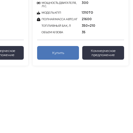
300
МОЩНОСТЬ ДВИГАТЕЛЯ,
Л.С.
1310ТО
МОДЕЛЬ КПП
21600
ПОЛНАЯ МАССА АВТО, КГ
350+210
ТОПЛИВНЫЙ БАК, Л
35
ОБЪЕМ КУЗОВА
ерческое
Коммерческое
Купить
ложение
предложение