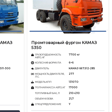
КАМАЗ
Промтоварный фургон КАМАЗ
5350
7700 кг
ГРУЗОПОДЪЕМНОСТЬ
АВТО, КГ
6×6
КОЛЕСНАЯ ФОРМУЛА
511-300
КАМАЗ 667.512-285
ДВИГАТЕЛЬ
277
МОЩНОСТЬ ДВИГАТЕЛЯ,
Л.С.
1310ТО
МОДЕЛЬ КПП
17000
ПОЛНАЯ МАССА АВТО, КГ
210+210
ТОПЛИВНЫЙ БАК, Л
21,7
ОБЪЕМ КУЗОВА
Y
СПЕЦПРЕДЛОЖЕНИЕ