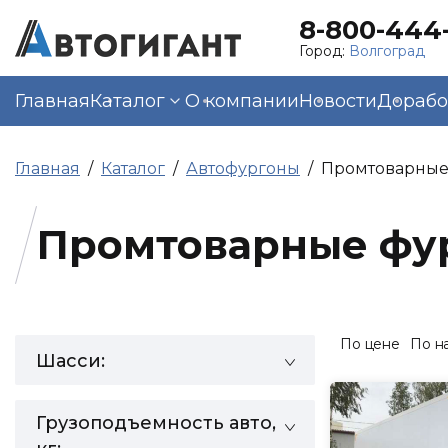
8-800-444-
Город:
Волгоград
Главная
Каталог
О компании
Новости
Дорабо
Главная
Каталог
Автофургоны
Промтоварные
Промтоварные фу
По цене
По н
Шасси:
Грузоподъемность авто,