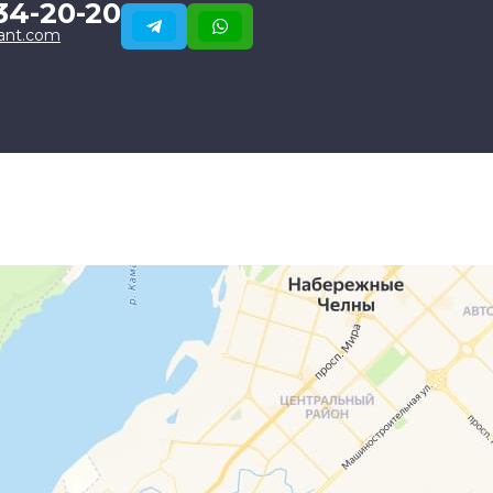
34-20-20
ant.com