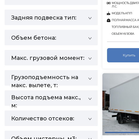
МОЩНОСТЬ ДВИГА
Л.С.
МОДЕЛЬ КПП
Задняя подвеска тип:
ПОЛНАЯ МАССА АВ
ТОПЛИВНЫЙ БАК,
ОБЪЕМ КУЗОВА
Объем бетона:
Купить
Макс. грузовой момент:
Грузоподъемность на
макс. вылете, т:
Высота подъема макс.,
м:
Количество отсеков:
Объем цистерны, м3: