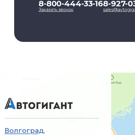
8-800-444-33-16
8-927-0
Заказать звонок
sales@avtogig
Волгоград
,