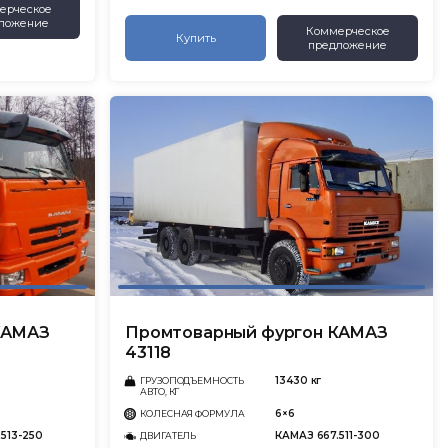
ерческое
ложение
Коммерческое
Купить
предложение
КАМАЗ
Промтоварный фургон КАМАЗ
43118
13430 кг
ГРУЗОПОДЪЕМНОСТЬ
АВТО, КГ
6×6
КОЛЕСНАЯ ФОРМУЛА
513-250
КАМАЗ 667.511-300
ДВИГАТЕЛЬ