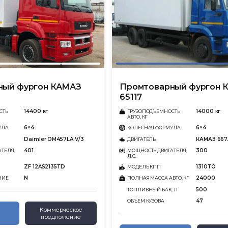
ный фургон КАМАЗ
Промтоварный фургон 
65117
14400 кг
14000 кг
СТЬ
ГРУЗОПОДЪЕМНОСТЬ
АВТО, КГ
6×4
6×4
УЛА
КОЛЕСНАЯ ФОРМУЛА
Daimler OM457LA.V/3
КАМАЗ 667.
ДВИГАТЕЛЬ
401
300
ТЕЛЯ,
МОЩНОСТЬ ДВИГАТЕЛЯ,
Л.С.
ZF 12AS2135ТD
1310ТО
МОДЕЛЬ КПП
N
24000
НИЕ
ПОЛНАЯ МАССА АВТО, КГ
500
ТОПЛИВНЫЙ БАК, Л
47
ОБЪЕМ КУЗОВА
Коммерческое
предложение