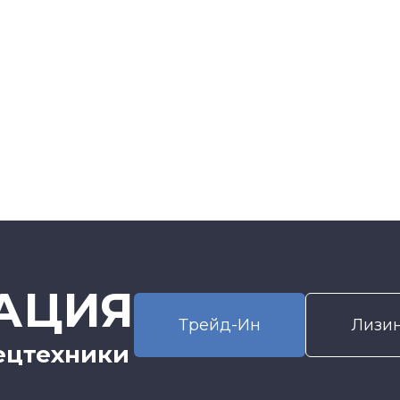
АЦИЯ
Трейд-Ин
Лизи
ецтехники