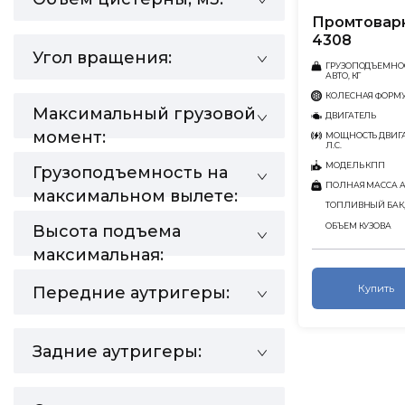
Промтовар
4308
Угол вращения:
ГРУЗОПОДЪЕМНО
АВТО, КГ
КОЛЕСНАЯ ФОРМ
Максимальный грузовой
ДВИГАТЕЛЬ
момент:
МОЩНОСТЬ ДВИГА
Л.С.
МОДЕЛЬ КПП
Грузоподъемность на
ПОЛНАЯ МАССА АВ
максимальном вылете:
ТОПЛИВНЫЙ БАК,
ОБЪЕМ КУЗОВА
Высота подъема
максимальная:
Купить
Передние аутригеры:
Задние аутригеры: