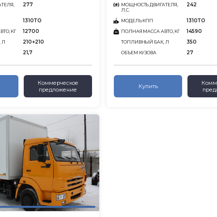
277
242
ТЕЛЯ,
МОЩНОСТЬ ДВИГАТЕЛЯ,
Л.С.
1310ТО
1310ТО
МОДЕЛЬ КПП
12700
14590
ТО, КГ
ПОЛНАЯ МАССА АВТО, КГ
210+210
350
 Л
ТОПЛИВНЫЙ БАК, Л
21,7
27
ОБЪЕМ КУЗОВА
Коммерческое
Комм
Купить
предложение
пред