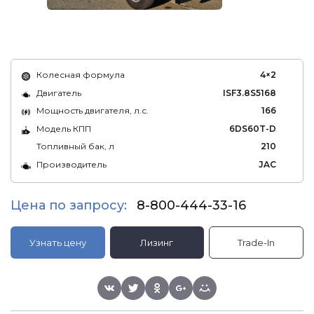
Колесная формула
4×2
Двигатель
ISF3.8S5168
Мощность двигателя, л.с.
166
Модель КПП
6DS60T-D
Топливный бак, л
210
Производитель
JAC
Цена по запросу:
8-800-444-33-16
Узнать цену
Лизинг
Trade-In