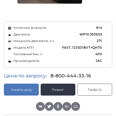
Колесная формула
6×4
Двигатель
WP10.350E53
Мощность двигателя, л.с.
271
Модель КПП
FAST, 12JSD180T+QH70
Топливный бак, л
400
Производитель
JAC
Цена по запросу:
8-800-444-33-16
Узнать цену
Лизинг
Trade-In