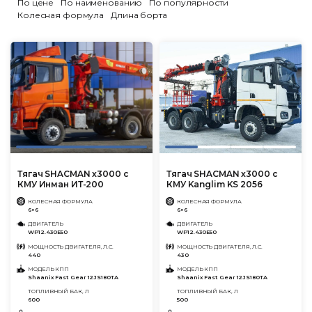
По цене
По наименованию
По популярности
Колесная формула
Длина борта
Тягач SHACMAN x3000 с
Тягач SHACMAN x3000 с
КМУ Инман ИТ-200
КМУ Kanglim KS 2056
КОЛЕСНАЯ ФОРМУЛА
КОЛЕСНАЯ ФОРМУЛА
6×6
6×6
ДВИГАТЕЛЬ
ДВИГАТЕЛЬ
WP12.430E50
WP12.430E50
МОЩНОСТЬ ДВИГАТЕЛЯ, Л.С.
МОЩНОСТЬ ДВИГАТЕЛЯ, Л.С.
440
430
МОДЕЛЬ КПП
МОДЕЛЬ КПП
Shaanix Fast Gear 12JS180TA
Shaanix Fast Gear 12JS180TA
ТОПЛИВНЫЙ БАК, Л
ТОПЛИВНЫЙ БАК, Л
600
500