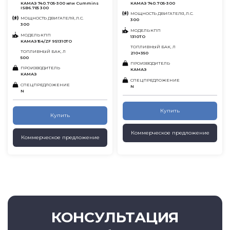
КАМАЗ 740.705-300 или Cummins
КАМАЗ 740.705-300
ISB6.7E5 300
МОЩНОСТЬ ДВИГАТЕЛЯ, Л.С.
МОЩНОСТЬ ДВИГАТЕЛЯ, Л.С.
300
300
МОДЕЛЬ КПП
МОДЕЛЬ КПП
1310ТО
КАМАЗ 154/ZF 9S1310TO
ТОПЛИВНЫЙ БАК, Л
ТОПЛИВНЫЙ БАК, Л
210+350
500
ПРОИЗВОДИТЕЛЬ
ПРОИЗВОДИТЕЛЬ
КАМАЗ
КАМАЗ
СПЕЦПРЕДЛОЖЕНИЕ
СПЕЦПРЕДЛОЖЕНИЕ
N
N
Купить
Купить
Коммерческое предложение
Коммерческое предложение
КОНСУЛЬТАЦИЯ