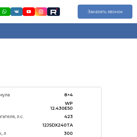
Заказать звонок
мула
8×4
WP
12.430Е50
ателя, л.с.
423
12JSDX240TA
, л
300