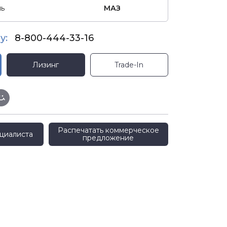
ль
МАЗ
у:
8-800-444-33-16
Лизинг
Trade-In
Распечатать коммерческое
циалиста
предложение