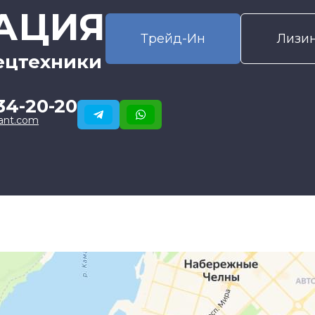
АЦИЯ
Трейд-Ин
Лизи
ецтехники
34-20-20
ant.com