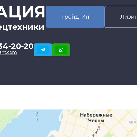
АЦИЯ
Трейд-Ин
Лизи
ецтехники
34-20-20
ant.com