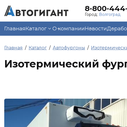
8-800-444-
Город:
Волгоград
Главная
Каталог
О компании
Новости
Дорабо
Главная
Каталог
Автофургоны
Изотермическ
Изотермический фург