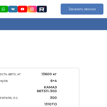
Заказать звонок
сть авто, кг
13600 кг
мула
6×4
КАМАЗ
667.511-300
ателя, л.с.
300
1310ТО