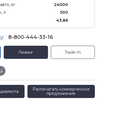
авто, кг
24000
, л
500
43,86
у:
8-800-444-33-16
Лизинг
Trade-In
Распечатать коммерческое
циалиста
предложение