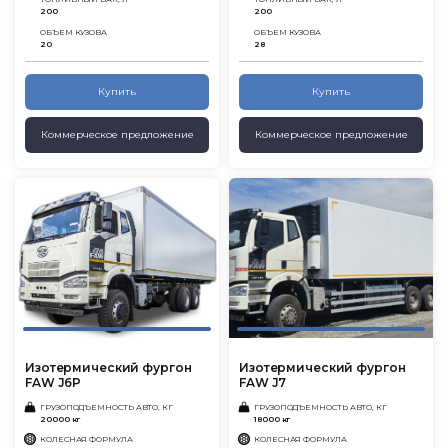
200
200
ОБЪЕМ КУЗОВА
ОБЪЕМ КУЗОВА
20
28
Купить
Купить
Коммерческое предложение
Коммерческое предложение
Изотермический фургон
Изотермический фургон
FAW J6P
FAW J7
ГРУЗОПОДЪЕМНОСТЬ АВТО, КГ
ГРУЗОПОДЪЕМНОСТЬ АВТО, КГ
20000 кг
18000 кг
КОЛЕСНАЯ ФОРМУЛА
КОЛЕСНАЯ ФОРМУЛА