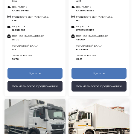
6×4
4×2
ДВИГАТЕЛЬ
ДВИГАТЕЛЬ
CA6DL2-37E5
CA6DM3-55E52
МОЩНОСТЬ ДВИГАТЕЛЯ, Л.С.
МОЩНОСТЬ ДВИГАТЕЛЯ, Л.С.
375
550
МОДЕЛЬ КПП
МОДЕЛЬ КПП
12JSD160T
ZF12TX2621TD
ПОЛНАЯ МАССА АВТО, КГ
ПОЛНАЯ МАССА АВТО, КГ
35100
43000
ТОПЛИВНЫЙ БАК, Л
ТОПЛИВНЫЙ БАК, Л
400
800+300
ОБЪЕМ КУЗОВА
ОБЪЕМ КУЗОВА
56,78
63,95
Купить
Купить
Коммерческое предложение
Коммерческое предложение