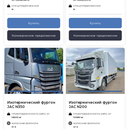
ZF 12AS2135ТD
ZF 16S2220TD
СПЕЦПРЕДЛОЖЕНИЕ
СПЕЦПРЕДЛОЖЕНИЕ
N
N
Купить
Купить
Коммерческое предложение
Коммерческое предложение
Изотермический фургон
Изотермический фургон
JAC N350
JAC N200
ГРУЗОПОДЪЕМНОСТЬ АВТО, КГ
ГРУЗОПОДЪЕМНОСТЬ АВТО, КГ
16500 кг
10980 кг
КОЛЕСНАЯ ФОРМУЛА
КОЛЕСНАЯ ФОРМУЛА
6×4
4×2