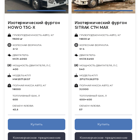
Изотермический фургон
Изотермический фургон
HOWO T5G-X
SITRAK C7H MAX
ГРУЗОПОДЪЕМНОСТЬ АВТО, КГ
ГРУЗОПОДЪЕМНОСТЬ АВТО, КГ
11500 кг
16500 кг
КОЛЕСНАЯ ФОРМУЛА
КОЛЕСНАЯ ФОРМУЛА
4×2
6×4
ДВИГАТЕЛЬ
ДВИГАТЕЛЬ
MC11.40-50
MC13.54-50
МОЩНОСТЬ ДВИГАТЕЛЯ, Л.С.
МОЩНОСТЬ ДВИГАТЕЛЯ, Л.С.
400
540
МОДЕЛЬ КПП
МОДЕЛЬ КПП
HW25712XST
ZF12TX2621TD
ПОЛНАЯ МАССА АВТО, КГ
ПОЛНАЯ МАССА АВТО, КГ
18000
32000
ТОПЛИВНЫЙ БАК, Л
ТОПЛИВНЫЙ БАК, Л
600
600+400
ОБЪЕМ КУЗОВА
ОБЪЕМ КУЗОВА
43,6
57
Купить
Купить
Коммерческое предложение
Коммерческое предложение