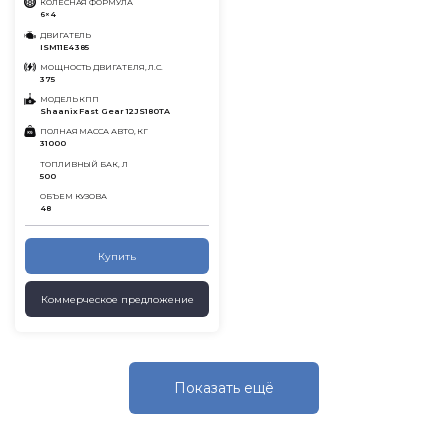
КОЛЕСНАЯ ФОРМУЛА
6×4
ДВИГАТЕЛЬ
ISM11E4 385
МОЩНОСТЬ ДВИГАТЕЛЯ, Л.С.
375
МОДЕЛЬ КПП
Shaanix Fast Gear 12JS180TA
ПОЛНАЯ МАССА АВТО, КГ
31000
ТОПЛИВНЫЙ БАК, Л
500
ОБЪЕМ КУЗОВА
48
Купить
Коммерческое предложение
Показать eщё