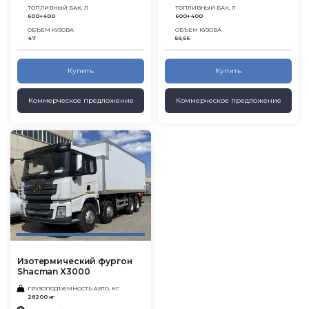
ТОПЛИВНЫЙ БАК, Л
ТОПЛИВНЫЙ БАК, Л
600+400
600+400
ОБЪЕМ КУЗОВА
ОБЪЕМ КУЗОВА
47
59,66
Купить
Купить
Коммерческое предложение
Коммерческое предложение
Изотермический фургон
Shacman X3000
ГРУЗОПОДЪЕМНОСТЬ АВТО, КГ
28200 кг