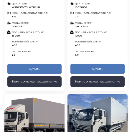
ДВИГАТЕЛЬ
ДВИГАТЕЛЬ
WP10.350E53, WEICHAI
ISD285 50
МОЩНОСТЬ ДВИГАТЕЛЯ, Л.С.
МОЩНОСТЬ ДВИГАТЕЛЯ, Л.С.
343
271
МОДЕЛЬ КПП
МОДЕЛЬ КПП
12JSD180T
JAC N200
ПОЛНАЯ МАССА АВТО, КГ
ПОЛНАЯ МАССА АВТО, КГ
35000
19980
ТОПЛИВНЫЙ БАК, Л
ТОПЛИВНЫЙ БАК, Л
400
400
ОБЪЕМ КУЗОВА
ОБЪЕМ КУЗОВА
20
6,7
Купить
Купить
Коммерческое предложение
Коммерческое предложение