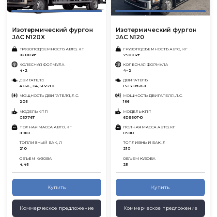
Изотермический фургон
Изотермический фургон
JAC N120X
JAC N120
ГРУЗОПОДЪЕМНОСТЬ АВТО, КГ
ГРУЗОПОДЪЕМНОСТЬ АВТО, КГ
8200 кг
7900 кг
КОЛЕСНАЯ ФОРМУЛА
КОЛЕСНАЯ ФОРМУЛА
4×2
4×2
ДВИГАТЕЛЬ
ДВИГАТЕЛЬ
ACPL, B4, 5EV210
ISF3.8s5168
МОЩНОСТЬ ДВИГАТЕЛЯ, Л.С.
МОЩНОСТЬ ДВИГАТЕЛЯ, Л.С.
206
166
МОДЕЛЬ КПП
МОДЕЛЬ КПП
C6J76T
6DS60T-D
ПОЛНАЯ МАССА АВТО, КГ
ПОЛНАЯ МАССА АВТО, КГ
11980
11980
ТОПЛИВНЫЙ БАК, Л
ТОПЛИВНЫЙ БАК, Л
210
210
ОБЪЕМ КУЗОВА
ОБЪЕМ КУЗОВА
4,46
25
Купить
Купить
Коммерческое предложение
Коммерческое предложение