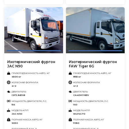
Изотермический фургон
Изотермический фургон
JAC N90
FAW Tiger 6G
ГРУЗОПОДЪЕМНОСТЬ АВТО, КГ
ГРУЗОПОДЪЕМНОСТЬ АВТО, КГ
4500 кг
8155 кг
КОЛЕСНАЯ ФОРМУЛА
КОЛЕСНАЯ ФОРМУЛА
4×2
4×2
ДВИГАТЕЛЬ
ДВИГАТЕЛЬ
ISF3.8s5168
CA4DH1-18EV
МОЩНОСТЬ ДВИГАТЕЛЯ, Л.С.
МОЩНОСТЬ ДВИГАТЕЛЯ, Л.С.
156
160
МОДЕЛЬ КПП
МОДЕЛЬ КПП
JAC N90
WLY6G70
ПОЛНАЯ МАССА АВТО, КГ
ПОЛНАЯ МАССА АВТО, КГ
9030
11950
ТОПЛИВНЫЙ БАК, Л
ТОПЛИВНЫЙ БАК, Л