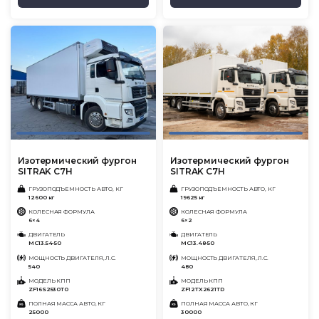
Изотермический фургон
Изотермический фургон
SITRAK C7H
SITRAK C7H
ГРУЗОПОДЪЕМНОСТЬ АВТО, КГ
ГРУЗОПОДЪЕМНОСТЬ АВТО, КГ
12600 кг
19625 кг
КОЛЕСНАЯ ФОРМУЛА
КОЛЕСНАЯ ФОРМУЛА
6×4
6×2
ДВИГАТЕЛЬ
ДВИГАТЕЛЬ
MC13.54-50
MC13.48-50
МОЩНОСТЬ ДВИГАТЕЛЯ, Л.С.
МОЩНОСТЬ ДВИГАТЕЛЯ, Л.С.
540
480
МОДЕЛЬ КПП
МОДЕЛЬ КПП
ZF16S2530T0
ZF12TX2621TD
ПОЛНАЯ МАССА АВТО, КГ
ПОЛНАЯ МАССА АВТО, КГ
25000
30000