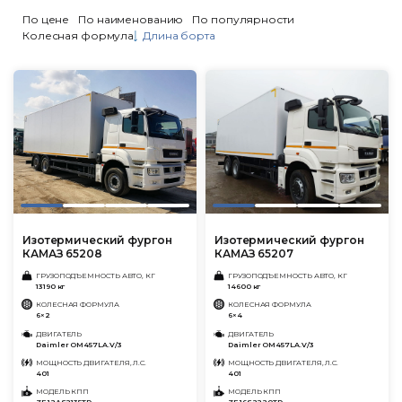
По цене
По наименованию
По популярности
Колесная формула
Длина борта
Изотермический фургон
Изотермический фургон
КАМАЗ 65208
КАМАЗ 65207
ГРУЗОПОДЪЕМНОСТЬ АВТО, КГ
ГРУЗОПОДЪЕМНОСТЬ АВТО, КГ
13190 кг
14600 кг
КОЛЕСНАЯ ФОРМУЛА
КОЛЕСНАЯ ФОРМУЛА
6×2
6×4
ДВИГАТЕЛЬ
ДВИГАТЕЛЬ
Daimler OM457LA.V/3
Daimler OM457LA.V/3
МОЩНОСТЬ ДВИГАТЕЛЯ, Л.С.
МОЩНОСТЬ ДВИГАТЕЛЯ, Л.С.
401
401
МОДЕЛЬ КПП
МОДЕЛЬ КПП