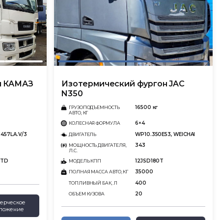
н КАМАЗ
Изотермический фургон JAC
N350
16500 кг
ГРУЗОПОДЪЕМНОСТЬ
АВТО, КГ
6×4
КОЛЕСНАЯ ФОРМУЛА
457LA.V/3
WP10.350E53, WEICHAI
ДВИГАТЕЛЬ
343
МОЩНОСТЬ ДВИГАТЕЛЯ,
Л.С.
0TD
12JSD180T
МОДЕЛЬ КПП
35000
ПОЛНАЯ МАССА АВТО, КГ
400
ТОПЛИВНЫЙ БАК, Л
20
ОБЪЕМ КУЗОВА
ерческое
ложение