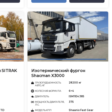
 SITRAK
Изотермический фургон
Shacman X3000
28200 кг
ГРУЗОПОДЪЕМНОСТЬ
АВТО, КГ
6×4
КОЛЕСНАЯ ФОРМУЛА
ISM11E4 385
ДВИГАТЕЛЬ
375
МОЩНОСТЬ ДВИГАТЕЛЯ,
Л.С.
1TD
Shaanix Fast Gear
МОДЕЛЬ КПП