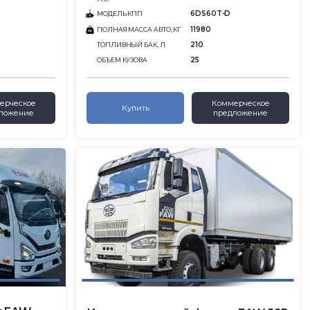
6DS60T-D
МОДЕЛЬ КПП
11980
ПОЛНАЯ МАССА АВТО, КГ
210
ТОПЛИВНЫЙ БАК, Л
25
ОБЪЕМ КУЗОВА
ерческое
Коммерческое
Купить
ложение
предложение