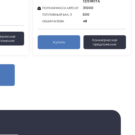
12JS180TA
31000
ПОЛНАЯ МАССА АВТО, КГ
500
ТОПЛИВНЫЙ БАК, Л
48
ОБЪЕМ КУЗОВА
ерческое
Коммерческое
ложение
Купить
предложение