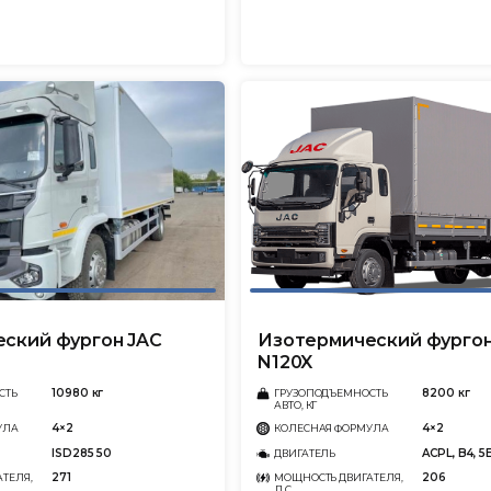
ский фургон JAC
Изотермический фургон
N120X
10980 кг
8200 кг
СТЬ
ГРУЗОПОДЪЕМНОСТЬ
АВТО, КГ
4×2
4×2
УЛА
КОЛЕСНАЯ ФОРМУЛА
ISD285 50
ACPL, B4, 5
ДВИГАТЕЛЬ
271
206
ТЕЛЯ,
МОЩНОСТЬ ДВИГАТЕЛЯ,
Л.С.