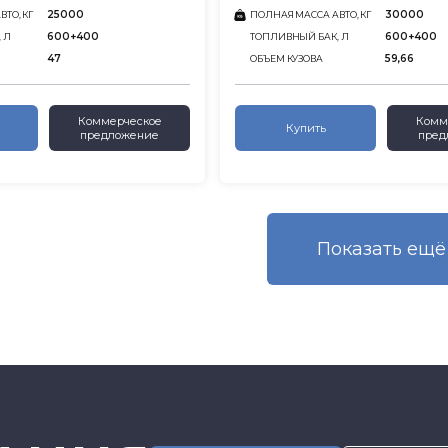
25000
30000
ТО, КГ
ПОЛНАЯ МАССА АВТО, КГ
600+400
600+400
 Л
ТОПЛИВНЫЙ БАК, Л
47
59,66
ОБЪЕМ КУЗОВА
Коммерческое
Комм
Купить
предложение
пред
Показать eщё