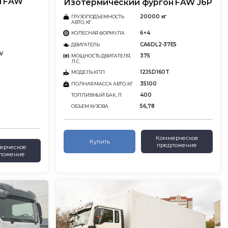
н FAW
Изотермический фургон FAW J6P
20000 кг
ГРУЗОПОДЪЕМНОСТЬ
АВТО, КГ
6×4
КОЛЕСНАЯ ФОРМУЛА
CA6DL2-37E5
ДВИГАТЕЛЬ
V
375
МОЩНОСТЬ ДВИГАТЕЛЯ,
Л.С.
12JSD160T
МОДЕЛЬ КПП
35100
ПОЛНАЯ МАССА АВТО, КГ
400
ТОПЛИВНЫЙ БАК, Л
56,78
ОБЪЕМ КУЗОВА
Коммерческое
Купить
предложение
ерческое
ложение