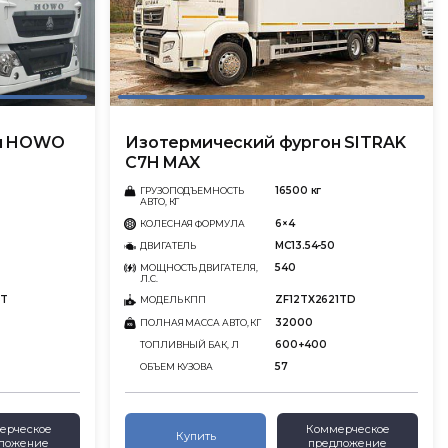
он HOWO
Изотермический фургон SITRAK
C7H MAX
16500 кг
ГРУЗОПОДЪЕМНОСТЬ
АВТО, КГ
6×4
КОЛЕСНАЯ ФОРМУЛА
MC13.54-50
ДВИГАТЕЛЬ
540
МОЩНОСТЬ ДВИГАТЕЛЯ,
Л.С.
ST
ZF12TX2621TD
МОДЕЛЬ КПП
32000
ПОЛНАЯ МАССА АВТО, КГ
600+400
ТОПЛИВНЫЙ БАК, Л
57
ОБЪЕМ КУЗОВА
ерческое
Коммерческое
Купить
ложение
предложение