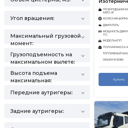
Изотермиче
ГРУЗОПОДЪЕМНО
АВТО, КГ
Угол вращения:
КОЛЕСНАЯ ФОРМ
ДВИГАТЕЛЬ
МОЩНОСТЬ ДВИГА
Максимальный грузовой
Л.С.
МОДЕЛЬ КПП
момент:
ПОЛНАЯ МАССА АВ
Грузоподъемность на
ТОПЛИВНЫЙ БАК,
ОБЪЕМ КУЗОВА
максимальном вылете:
Высота подъема
максимальная:
Купить
Передние аутригеры:
Задние аутригеры: