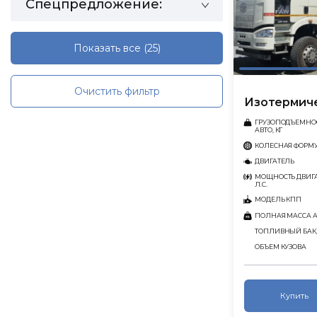
Спецпредложение:
Показать все
(25)
Очистить фильтр
Изотермиче
ГРУЗОПОДЪЕМНО
АВТО, КГ
КОЛЕСНАЯ ФОРМ
ДВИГАТЕЛЬ
МОЩНОСТЬ ДВИГА
Л.С.
МОДЕЛЬ КПП
ПОЛНАЯ МАССА АВ
ТОПЛИВНЫЙ БАК,
ОБЪЕМ КУЗОВА
Купить