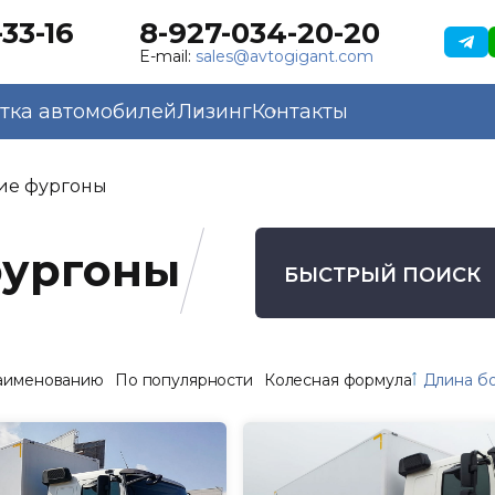
33-16
8-927-034-20-20
E-mail:
sales@avtogigant.com
тка автомобилей
Лизинг
Контакты
ие фургоны
фургоны
БЫСТРЫЙ ПОИСК
аименованию
По популярности
Колесная формула
Длина б