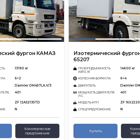
еский фургон КАМАЗ
Изотермический фурго
65207
13190 кг
14600 кг
СТЬ
ГРУЗОПОДЪЕМНОСТЬ
АВТО, КГ
6×2
6×4
УЛА
КОЛЕСНАЯ ФОРМУЛА
Daimler OM457LA.V/3
Daimler OM
ДВИГАТЕЛЬ
401
401
ТЕЛЯ,
МОЩНОСТЬ ДВИГАТЕЛЯ,
Л.С.
ZF 12AS2135ТD
ZF 16S222
МОДЕЛЬ КПП
N
N
НИЕ
СПЕЦПРЕДЛОЖЕНИЕ
Коммерческое
Комм
Купить
предложение
пред