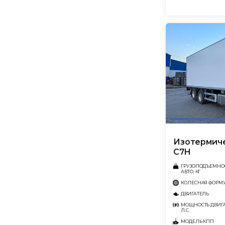
Изотермиче
C7H
ГРУЗОПОДЪЕМНО
АВТО, КГ
КОЛЕСНАЯ ФОРМ
ДВИГАТЕЛЬ
МОЩНОСТЬ ДВИГА
Л.С.
МОДЕЛЬ КПП