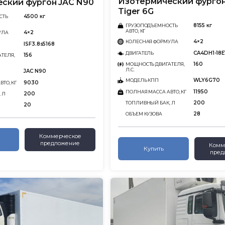
Изотермический фурго
ский фургон JAC N90
Tiger 6G
4500 кг
СТЬ
8155 кг
ГРУЗОПОДЪЕМНОСТЬ
АВТО, КГ
4×2
УЛА
4×2
КОЛЕСНАЯ ФОРМУЛА
ISF3.8s5168
CA4DH1-18E
ДВИГАТЕЛЬ
156
ТЕЛЯ,
160
МОЩНОСТЬ ДВИГАТЕЛЯ,
Л.С.
JAC N90
WLY6G70
МОДЕЛЬ КПП
9030
ТО, КГ
11950
ПОЛНАЯ МАССА АВТО, КГ
200
 Л
200
ТОПЛИВНЫЙ БАК, Л
20
28
ОБЪЕМ КУЗОВА
Коммерческое
предложение
Комм
Купить
пред