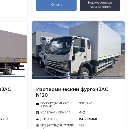
Коммерческое
Купить
предложение
 JAC
Изотермический фургон JAC
N120
7900 кг
ГРУЗОПОДЪЕМНОСТЬ
АВТО, КГ
4×2
КОЛЕСНАЯ ФОРМУЛА
EV210
ISF3.8s5168
ДВИГАТЕЛЬ
166
МОЩНОСТЬ ДВИГАТЕЛЯ,
Л.С.