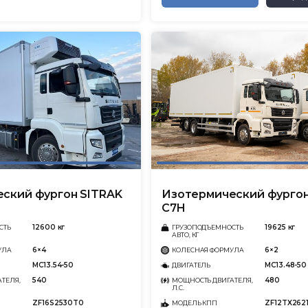
ский фургон SITRAK
Изотермический фургон
C7H
12600 кг
19625 кг
СТЬ
ГРУЗОПОДЪЕМНОСТЬ
АВТО, КГ
6×4
6×2
УЛА
КОЛЕСНАЯ ФОРМУЛА
MC13.54-50
MC13.48-50
ДВИГАТЕЛЬ
540
480
ТЕЛЯ,
МОЩНОСТЬ ДВИГАТЕЛЯ,
Л.С.
ZF16S2530T0
ZF12TX262
МОДЕЛЬ КПП