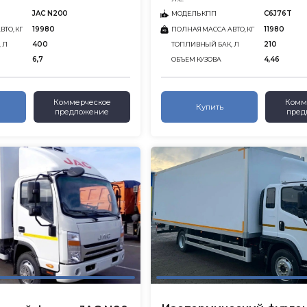
JAC N200
C6J76T
МОДЕЛЬ КПП
19980
11980
ТО, КГ
ПОЛНАЯ МАССА АВТО, КГ
400
210
 Л
ТОПЛИВНЫЙ БАК, Л
6,7
4,46
ОБЪЕМ КУЗОВА
Коммерческое
Комм
Купить
предложение
пред