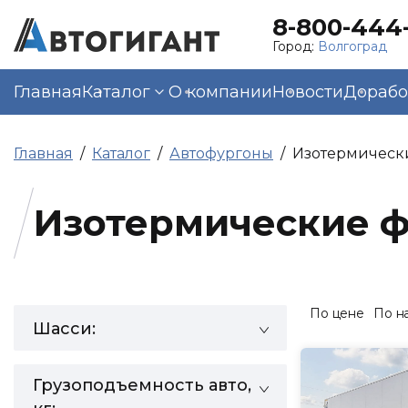
8-800-444-
Город:
Волгоград
Главная
Каталог
О компании
Новости
Дорабо
Главная
Каталог
Автофургоны
Изотермическ
Изотермические 
По цене
По н
Шасси:
Грузоподъемность авто,