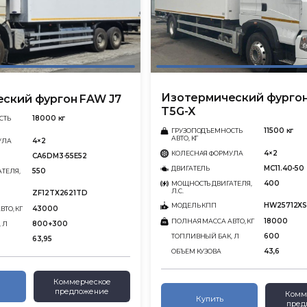
Изотермический фург
ский фургон FAW J7
T5G-X
18000 кг
СТЬ
11500 кг
ГРУЗОПОДЪЕМНОСТЬ
АВТО, КГ
4×2
УЛА
4×2
КОЛЕСНАЯ ФОРМУЛА
CA6DM3-55E52
MC11.40-50
ДВИГАТЕЛЬ
550
ТЕЛЯ,
400
МОЩНОСТЬ ДВИГАТЕЛЯ,
Л.С.
ZF12TX2621TD
HW25712X
МОДЕЛЬ КПП
43000
ТО, КГ
18000
ПОЛНАЯ МАССА АВТО, КГ
800+300
 Л
600
ТОПЛИВНЫЙ БАК, Л
63,95
43,6
ОБЪЕМ КУЗОВА
Коммерческое
предложение
Комм
Купить
пред