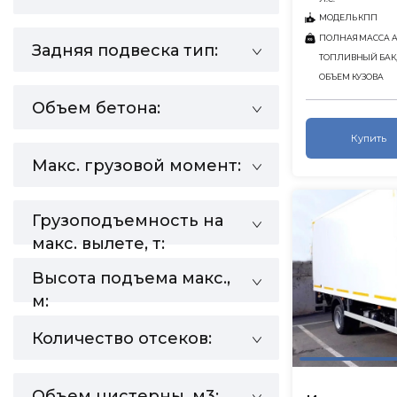
МОДЕЛЬ КПП
ПОЛНАЯ МАССА АВ
Задняя подвеска тип:
ТОПЛИВНЫЙ БАК,
ОБЪЕМ КУЗОВА
Объем бетона:
Купить
Макс. грузовой момент:
Грузоподъемность на
макс. вылете, т:
Высота подъема макс.,
м:
Количество отсеков:
Объем цистерны, м3: