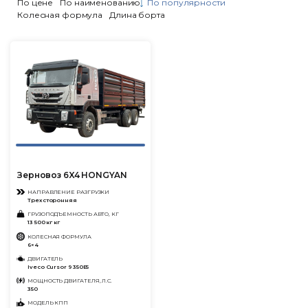
По цене
По наименованию
По популярности
Колесная формула
Длина борта
Зерновоз 6X4 HONGYAN
НАПРАВЛЕНИЕ РАЗГРУЗКИ
Трехсторонняя
ГРУЗОПОДЪЕМНОСТЬ АВТО, КГ
13 500 кг кг
КОЛЕСНАЯ ФОРМУЛА
6×4
ДВИГАТЕЛЬ
Iveco Cursor 9 350E5
МОЩНОСТЬ ДВИГАТЕЛЯ, Л.С.
350
МОДЕЛЬ КПП